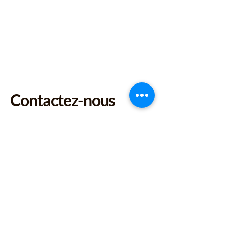
Contactez-nous
Centre d'Incendie et de
Secours de Duclair
www.trailbouclesseine.fr